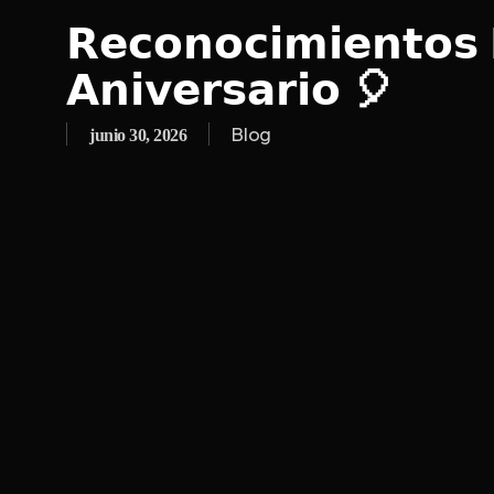
𝗥𝗲𝗰𝗼𝗻𝗼𝗰𝗶𝗺𝗶𝗲𝗻𝘁𝗼
𝗔𝗻𝗶𝘃𝗲𝗿𝘀𝗮𝗿𝗶𝗼 🎈
Blog
junio 30, 2026