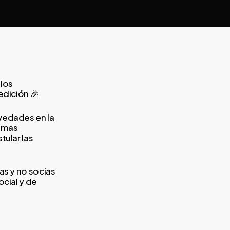
 los
edición 🎉
vedades en la
ximas
tular las
as y no socias
ocial y de