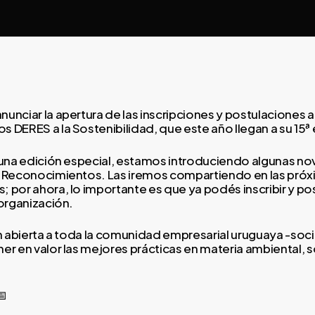
unciar la apertura de las inscripciones y postulaciones a
 DERES a la Sostenibilidad, que este año llegan a su 15ª 
 una edición especial, estamos introduciendo algunas no
s Reconocimientos. Las iremos compartiendo en las pró
 por ahora, lo importante es que ya podés inscribir y pos
 organización.
ón abierta a toda la comunidad empresarial uruguaya -soci
er en valor las mejores prácticas en materia ambiental, s
📅