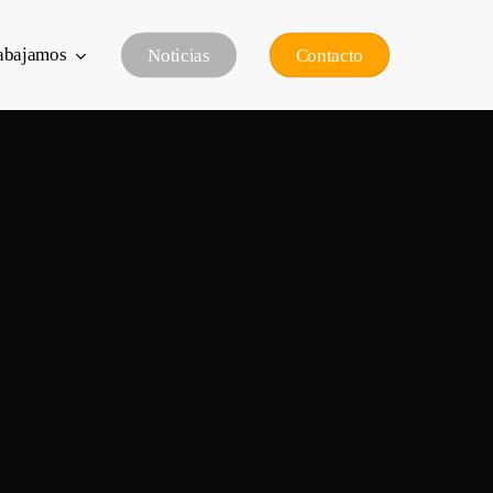
abajamos
N
o
t
i
c
i
a
s
C
o
n
t
a
c
t
o