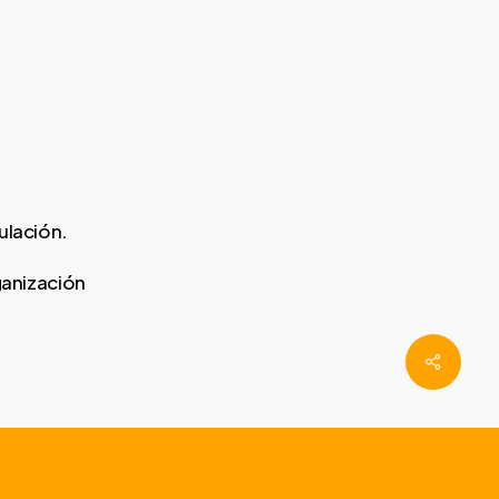
ulación.
ganización
Share