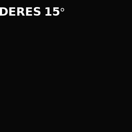
 𝗗𝗘𝗥𝗘𝗦 𝟭𝟱°