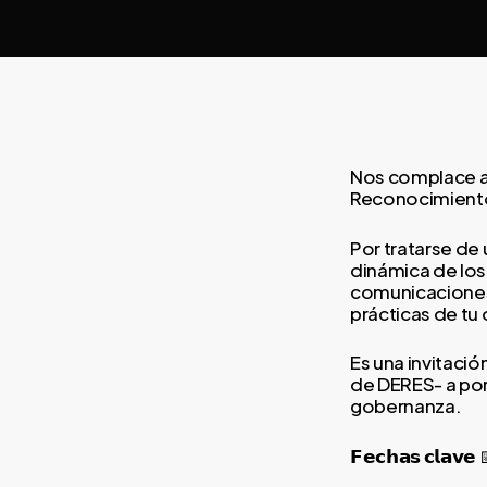
Nos complace an
Reconocimientos
Por tratarse de
dinámica de lo
comunicaciones;
prácticas de tu
Es una invitaci
de DERES- a pon
gobernanza.
𝗙𝗲𝗰𝗵𝗮𝘀 𝗰𝗹𝗮𝘃𝗲 