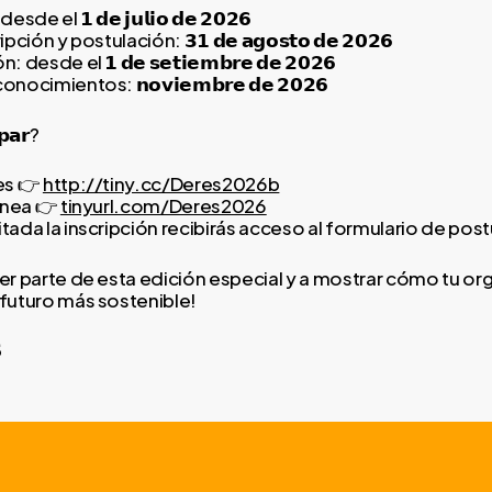
de el 𝟭 𝗱𝗲 𝗷𝘂𝗹𝗶𝗼 𝗱𝗲 𝟮𝟬𝟮𝟲
ción y postulación: 𝟯𝟭 𝗱𝗲 𝗮𝗴𝗼𝘀𝘁𝗼 𝗱𝗲 𝟮𝟬𝟮𝟲
desde el 𝟭 𝗱𝗲 𝘀𝗲𝘁𝗶𝗲𝗺𝗯𝗿𝗲 𝗱𝗲 𝟮𝟬𝟮𝟲
ocimientos: 𝗻𝗼𝘃𝗶𝗲𝗺𝗯𝗿𝗲 𝗱𝗲 𝟮𝟬𝟮𝟲
𝗽𝗮𝗿?
es 👉
http://tiny.cc/Deres2026b
línea 👉
tinyurl.com/Deres2026
tada la inscripción recibirás acceso al formulario de post
ser parte de esta edición especial y a mostrar cómo tu or
 futuro más sostenible!
