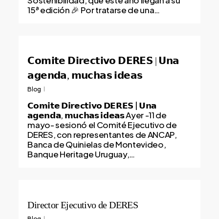
Sostenibilidad, que este año llegan a su
15ª edición 🎉 Por tratarse de una…
𝗖𝗼𝗺𝗶𝘁𝗲 𝗗𝗶𝗿𝗲𝗰𝘁𝗶𝘃𝗼 𝗗𝗘𝗥𝗘𝗦 | 𝗨𝗻𝗮
𝗮𝗴𝗲𝗻𝗱𝗮, 𝗺𝘂𝗰𝗵𝗮𝘀 𝗶𝗱𝗲𝗮𝘀
Blog
𝗖𝗼𝗺𝗶𝘁𝗲 𝗗𝗶𝗿𝗲𝗰𝘁𝗶𝘃𝗼 𝗗𝗘𝗥𝗘𝗦 | 𝗨𝗻𝗮
𝗮𝗴𝗲𝗻𝗱𝗮, 𝗺𝘂𝗰𝗵𝗮𝘀 𝗶𝗱𝗲𝗮𝘀 Ayer -11 de
mayo- sesionó el Comité Ejecutivo de
DERES, con representantes de ANCAP,
Banca de Quinielas de Montevideo,
Banque Heritage Uruguay,…
Director Ejecutivo de DERES
Blog