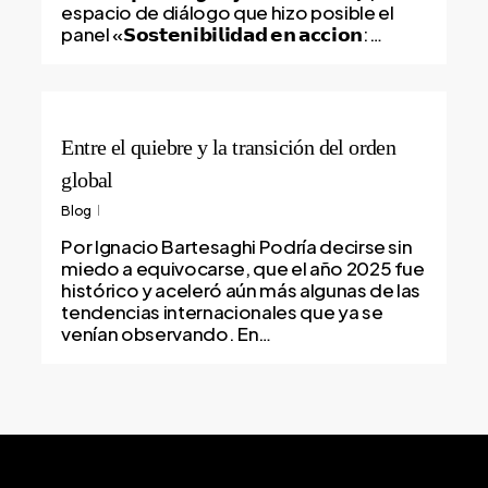
espacio de diálogo que hizo posible el
panel «𝗦𝗼𝘀𝘁𝗲𝗻𝗶𝗯𝗶𝗹𝗶𝗱𝗮𝗱 𝗲𝗻 𝗮𝗰𝗰𝗶𝗼𝗻:…
Entre el quiebre y la transición del orden
global
Blog
Por Ignacio Bartesaghi Podría decirse sin
miedo a equivocarse, que el año 2025 fue
histórico y aceleró aún más algunas de las
tendencias internacionales que ya se
venían observando. En…