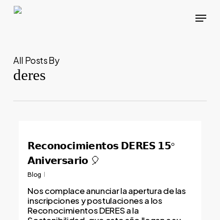
Skip
Menu
to
main
content
All Posts By
deres
𝗥𝗲𝗰𝗼𝗻𝗼𝗰𝗶𝗺𝗶𝗲𝗻𝘁𝗼𝘀 𝗗𝗘𝗥𝗘𝗦 𝟭𝟱°
𝗔𝗻𝗶𝘃𝗲𝗿𝘀𝗮𝗿𝗶𝗼 🎈
Blog
Nos complace anunciar la apertura de las
inscripciones y postulaciones a los
Reconocimientos DERES a la