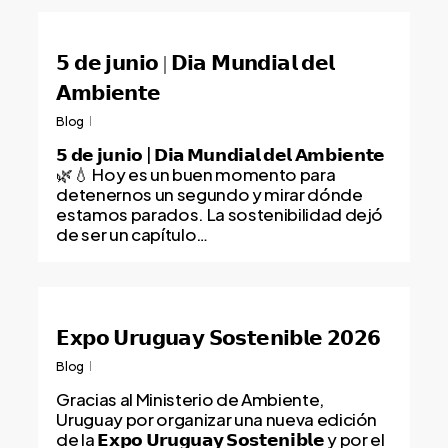
𝟱 𝗱𝗲 𝗷𝘂𝗻𝗶𝗼 | 𝗗𝗶𝗮 𝗠𝘂𝗻𝗱𝗶𝗮𝗹 𝗱𝗲𝗹
𝗔𝗺𝗯𝗶𝗲𝗻𝘁𝗲
Blog
𝟱 𝗱𝗲 𝗷𝘂𝗻𝗶𝗼 | 𝗗𝗶𝗮 𝗠𝘂𝗻𝗱𝗶𝗮𝗹 𝗱𝗲𝗹 𝗔𝗺𝗯𝗶𝗲𝗻𝘁𝗲
🌿💧 Hoy es un buen momento para
detenernos un segundo y mirar dónde
estamos parados. La sostenibilidad dejó
de ser un capítulo…
𝗘𝘅𝗽𝗼 𝗨𝗿𝘂𝗴𝘂𝗮𝘆 𝗦𝗼𝘀𝘁𝗲𝗻𝗶𝗯𝗹𝗲 𝟮𝟬𝟮𝟲
Blog
Gracias al Ministerio de Ambiente,
Uruguay por organizar una nueva edición
de la 𝗘𝘅𝗽𝗼 𝗨𝗿𝘂𝗴𝘂𝗮𝘆 𝗦𝗼𝘀𝘁𝗲𝗻𝗶𝗯𝗹𝗲 y por el