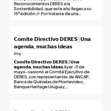
Reconocimientos DERES a la
Sostenibilidad, que este año llegan a su
15ª edición 🎉 Por tratarse de una…
𝗖𝗼𝗺𝗶𝘁𝗲 𝗗𝗶𝗿𝗲𝗰𝘁𝗶𝘃𝗼 𝗗𝗘𝗥𝗘𝗦 | 𝗨𝗻𝗮
𝗮𝗴𝗲𝗻𝗱𝗮, 𝗺𝘂𝗰𝗵𝗮𝘀 𝗶𝗱𝗲𝗮𝘀
Blog
𝗖𝗼𝗺𝗶𝘁𝗲 𝗗𝗶𝗿𝗲𝗰𝘁𝗶𝘃𝗼 𝗗𝗘𝗥𝗘𝗦 | 𝗨𝗻𝗮
𝗮𝗴𝗲𝗻𝗱𝗮, 𝗺𝘂𝗰𝗵𝗮𝘀 𝗶𝗱𝗲𝗮𝘀 Ayer -11 de
mayo- sesionó el Comité Ejecutivo de
DERES, con representantes de ANCAP,
Banca de Quinielas de Montevideo,
Banque Heritage Uruguay,…