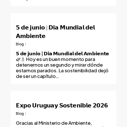
𝟱 𝗱𝗲 𝗷𝘂𝗻𝗶𝗼 | 𝗗𝗶𝗮 𝗠𝘂𝗻𝗱𝗶𝗮𝗹 𝗱𝗲𝗹
𝗔𝗺𝗯𝗶𝗲𝗻𝘁𝗲
Blog
𝟱 𝗱𝗲 𝗷𝘂𝗻𝗶𝗼 | 𝗗𝗶𝗮 𝗠𝘂𝗻𝗱𝗶𝗮𝗹 𝗱𝗲𝗹 𝗔𝗺𝗯𝗶𝗲𝗻𝘁𝗲
🌿💧 Hoy es un buen momento para
detenernos un segundo y mirar dónde
estamos parados. La sostenibilidad dejó
de ser un capítulo…
𝗘𝘅𝗽𝗼 𝗨𝗿𝘂𝗴𝘂𝗮𝘆 𝗦𝗼𝘀𝘁𝗲𝗻𝗶𝗯𝗹𝗲 𝟮𝟬𝟮𝟲
Blog
Gracias al Ministerio de Ambiente,