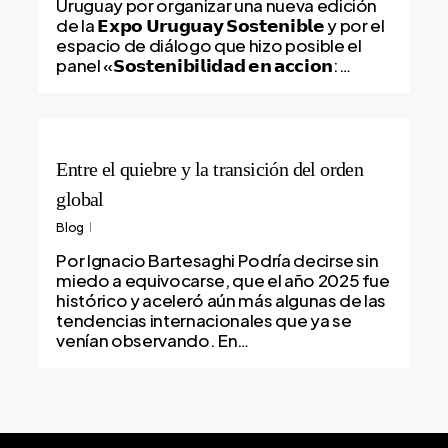
Uruguay por organizar una nueva edición
de la 𝗘𝘅𝗽𝗼 𝗨𝗿𝘂𝗴𝘂𝗮𝘆 𝗦𝗼𝘀𝘁𝗲𝗻𝗶𝗯𝗹𝗲 y por el
espacio de diálogo que hizo posible el
panel «𝗦𝗼𝘀𝘁𝗲𝗻𝗶𝗯𝗶𝗹𝗶𝗱𝗮𝗱 𝗲𝗻 𝗮𝗰𝗰𝗶𝗼𝗻:…
Entre el quiebre y la transición del orden
global
Blog
Por Ignacio Bartesaghi Podría decirse sin
miedo a equivocarse, que el año 2025 fue
histórico y aceleró aún más algunas de las
tendencias internacionales que ya se
venían observando. En…