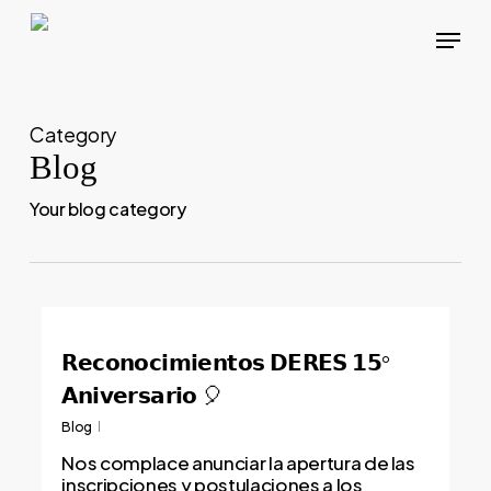
Skip
Menu
to
main
content
Category
Blog
Your blog category
𝗥𝗲𝗰𝗼𝗻𝗼𝗰𝗶𝗺𝗶𝗲𝗻𝘁𝗼𝘀 𝗗𝗘𝗥𝗘𝗦 𝟭𝟱°
𝗔𝗻𝗶𝘃𝗲𝗿𝘀𝗮𝗿𝗶𝗼 🎈
Blog
Nos complace anunciar la apertura de las
inscripciones y postulaciones a los